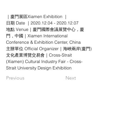
｜廈門展區Xiamen Exhibition ｜
日期 Date ｜2020.12.04 - 2020.12.07
地點 Venue｜廈門國際會議展覽中心，廈
門，中國
｜
Xiamen International 
Conference & Exhibition Center, China
主辦單位 Official Organizer｜海峽兩岸(廈門)
文化產業博覽交易會｜Cross-Strait 
(Xiamen) Cultural Industry Fair - Cross-
Strait University Design Exhibition
Previous
Next