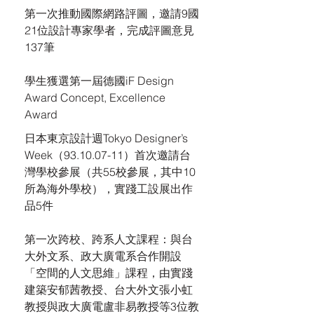
第一次推動國際網路評圖，邀請9國
21位設計專家學者，完成評圖意見
137筆
學生獲選第一屆德國iF Design
Award Concept, Excellence
Award
日本東京設計週Tokyo Designer’s
Week（93.10.07-11）首次邀請台
灣學校參展（共55校參展，其中10
所為海外學校），實踐工設展出作
品5件
第一次跨校、跨系人文課程：與台
大外文系、政大廣電系合作開設
「空間的人文思維」課程，由實踐
建築安郁茜教授、台大外文張小虹
教授與政大廣電盧非易教授等3位教