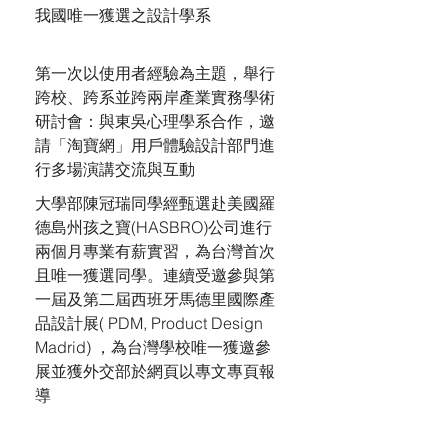
我國唯一獲選之設計學系
第一次以使用者經驗為主題，舉行
跨校、跨系並跨兩岸產業實務學術
研討會：與東吳心理學系合作，邀
請「淘寶網」用戶體驗設計部門進
行多場演講交流與互動
大學部陳冠瑞同學經甄選赴美國羅
德島州孩之寶(HASBRO)公司進行
兩個月專業有薪實習，為台灣首次
且唯一獲選同學。連續受邀參與第
一屆及第二屆西班牙馬德里國際產
品設計展( PDM, Product Design
Madrid) ，為台灣學校唯一獲邀參
展並獲外交部於網頁以專文專頁報
導