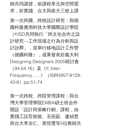
師共同講授，依課程單元與空間需
求，於實踐、台大與政大三校上課
第一次跨國、跨校設計研究：與德
國科隆應用科技大學國際設計學院
（KISD共同執行「跨文化合作之設
計研究—工作現場之行為分析與設
計詮釋」，並舉行移地設計工作營
（德國科隆），成果發表於義大利
Designing Designers 2005研討會
（94.04.16）及《if, Inter-
Frequency……》（ISBN957-9129-
43-6）pp.51-74
第一次跨校、跨院管理課程：與台
灣大學管理學院EMBA碩士班合作
開設「設計與策略行銷」課程，由
實踐工設官政能、丑宛茹、盧禎慧
與台大李吉仁、黃恆獎等5位教師共