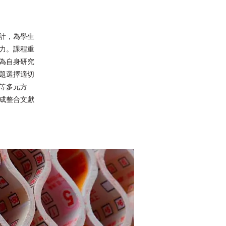
計，為學生
力。課程重
為自身研究
題選擇適切
等多元方
成整合文獻