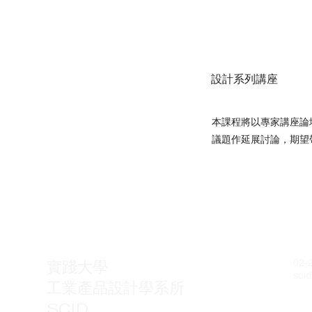
設計系列講座
本課程將以專家講座論
議題作延展討論，期望
02-
實踐大學
sci
工業
產品設計學系所
10
SCID