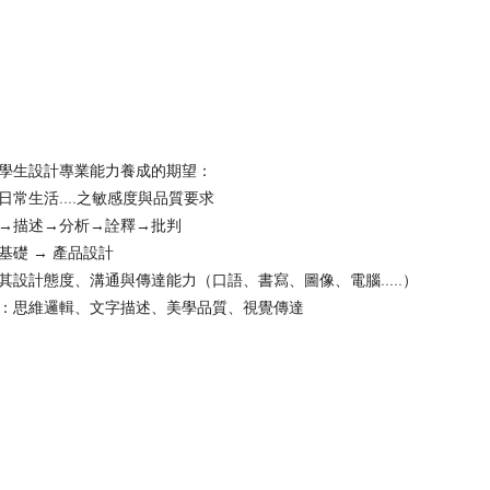
學生設計專業能力養成的期望：
常生活....之敏感度與品質要求
→描述→分析→詮釋→批判
礎 → 產品設計
設計態度、溝通與傳達能力（口語、書寫、圖像、電腦.....）
：思維邏輯、文字描述、美學品質、視覺傳達