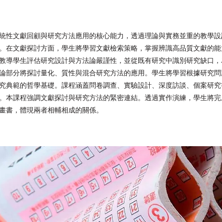
統性文獻回顧與研究方法應用的核心能力，透過理論與實務並重的教學設
。在文獻探討方面，學生將學習文獻檢索策略，掌握辨識高品質文獻的能
教導學生評估研究設計與方法論嚴謹性，並從既有研究中識別研究缺口，
論部分將探討量化、質性與混合研究方法的應用。學生將學習根據研究問
究典範的哲學基礎。課程涵蓋問卷調查、實驗設計、深度訪談、個案研究
。本課程強調文獻探討與研究方法的緊密連結。透過實作演練，學生將完
畫書，體現兩者相輔相成的關係。