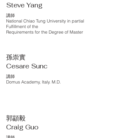
Steve Yang
講師
National Chiao Tung University in partial
Fulfillment of the
Requirements for the Degree of Master
孫崇實
Cesare Sunc
講師
Domus Academy, Italy. M.D.
郭顓毅
Craig Guo
講師