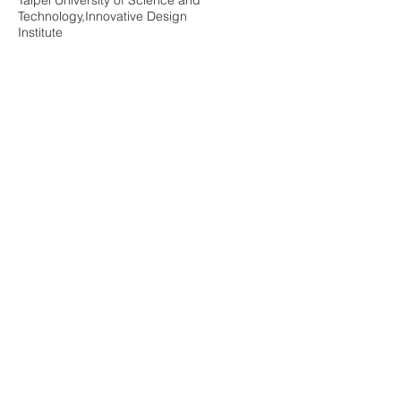
Taipei University of Science and
Technology,Innovative Design
Institute