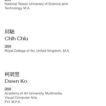
National Taiwan University of Science and
Technology, M.A.
邱馳
Chih Chiu
講師
Royal College of Art, United Kingdom, M.A.
柯碧慧
Dawn Ko
講師
Academy of Art University, Multimedia,
Visual Computer Arts,
P.H. M.F.A