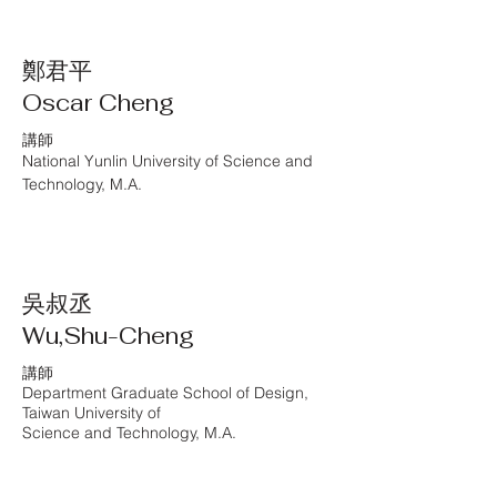
鄭君平
Oscar Cheng
講師
National Yunlin University of Science and
Technology​,
M.A.
吳叔丞
Wu,Shu-Cheng
講師
Department Graduate School of Design,
Taiwan University of
Science and Technology, M.A.