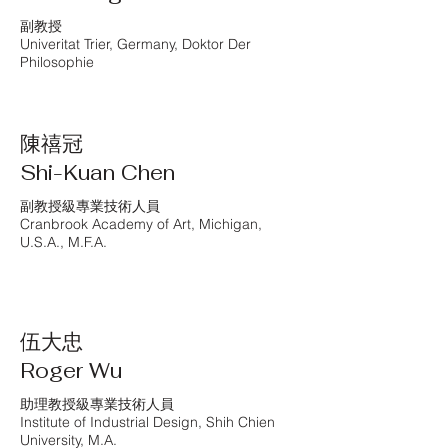
副教授
Univeritat Trier, Germany, Doktor Der
Philosophie
陳禧冠
Shi-Kuan Chen
副教授級專業技術人員
Cranbrook Academy of Art, Michigan,
U.S.A., M.F.A.
伍大忠
Roger Wu
助理教授級專業技術人員
Institute of Industrial Design, Shih Chien
University, M.A.