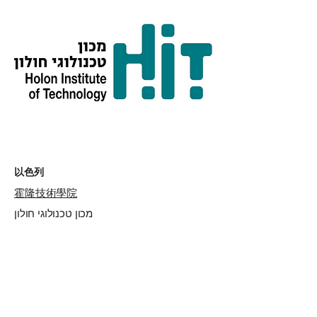
以色列
霍隆技術學院
מכון טכנולוגי חולון