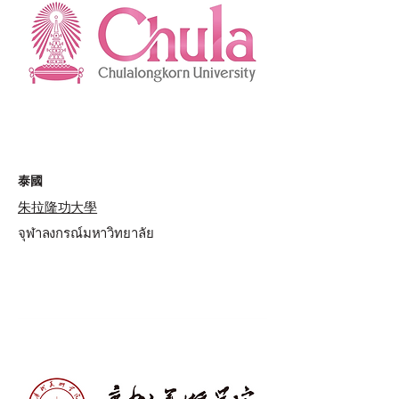
泰國
朱拉隆功大學
จุฬาลงกรณ์มหาวิทยาลัย