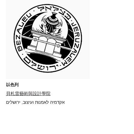
以色列
貝札雷藝術與設計學院
אקדמיה לאמנות ועיצוב, ירושלים